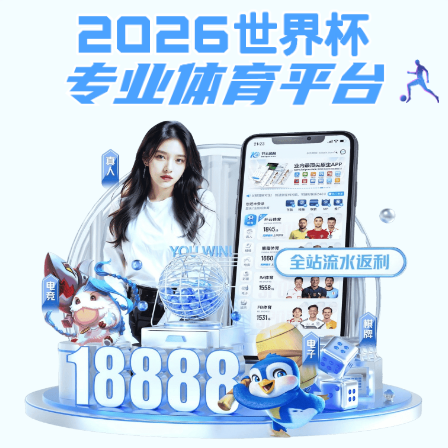
注册入口
全天更新 ·
开云体育
赛事实
时同步
无论您身在何处，
开云体育APP
为您带来高速、高
清、稳定的观赛体验。
下载客户端
网页端访问