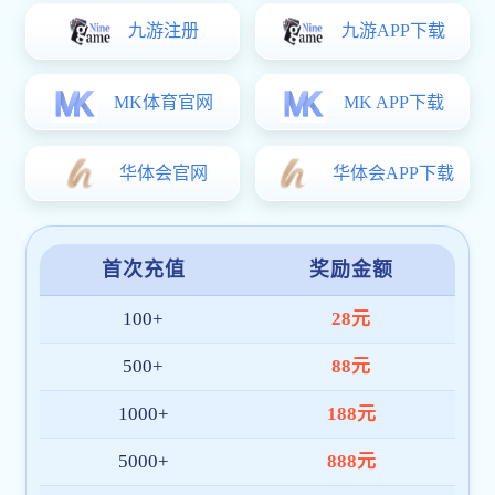
终端互动体验。平台以稳定技术架构和合规体系赢得市场认
可，深受用户喜爱。
技术驱动，性能优先
平台采用自研系统架构，持续优化加载速度与数据传
输流程，通过部署全球 CDN 加速节点，实现不同地
区高速访问与高并发下的稳定运行，全面提升用户操
作流畅度。
以信任构建口碑