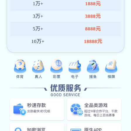
所有服务均基于合规化机制运营，平台数据透明、交
易流程规范，长期致力于构建高可信度生态系统，持
续服务全球数百万用户，树立良好品牌形象。
多语言，多区域
支持多语种界面与主流货币结算方式，开云体育 已服
务覆盖东南亚、欧洲、中东等重点市场，具备全球运
营与本地适配的服务能力。